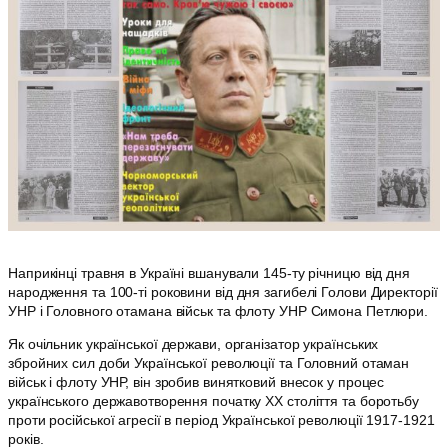
Наприкінці травня в Україні вшанували 145-ту річницю від дня
народження та 100-ті роковини від дня загибелі Голови Директорії
УНР і Головного отамана військ та флоту УНР Симона Петлюри.
Як очільник української держави, організатор українських
збройних сил доби Української революції та Головний отаман
військ і флоту УНР, він зробив винятковий внесок у процес
українського державотворення початку ХХ століття та боротьбу
проти російської агресії в період Української революції 1917-1921
років.