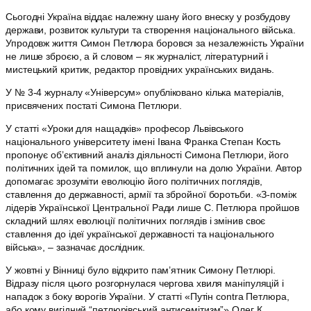
Сьогодні Україна віддає належну шану його внеску у розбудову
держави, розвиток культури та створення національного війська.
Упродовж життя Симон Петлюра боровся за незалежність України
не лише зброєю, а й словом – як журналіст, літературний і
мистецький критик, редактор провідних українських видань.
У № 3-4 журналу «Універсум» опубліковано кілька матеріалів,
присвячених постаті Симона Петлюри.
У статті «Уроки для нащадків» професор Львівського
національного університету імені Івана Франка Степан Кость
пропонує об’єктивний аналіз діяльності Симона Петлюри, його
політичних ідей та помилок, що вплинули на долю України. Автор
допомагає зрозуміти еволюцію його політичних поглядів,
ставлення до державності, армії та збройної боротьби. «З-поміж
лідерів Української Центральної Ради лише С. Петлюра пройшов
складний шлях еволюції політичних поглядів і змінив своє
ставлення до ідеї української державності та національного
війська», – зазначає дослідник.
У жовтні у Вінниці було відкрито пам’ятник Симону Петлюрі.
Відразу після цього розгорнулася чергова хвиля маніпуляцій і
нападок з боку ворогів України. У статті «Путін contra Петлюра,
або кому вигідний “петлюрівський антисемітизм”» Олег К.