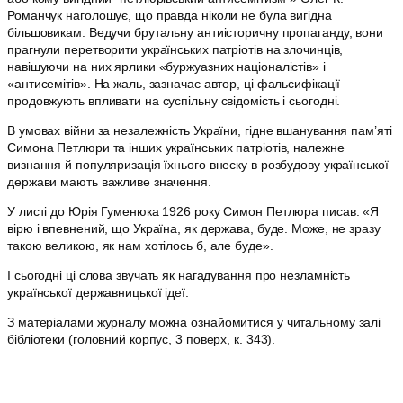
Романчук наголошує, що правда ніколи не була вигідна
більшовикам. Ведучи брутальну антиісторичну пропаганду, вони
прагнули перетворити українських патріотів на злочинців,
навішуючи на них ярлики «буржуазних націоналістів» і
«антисемітів». На жаль, зазначає автор, ці фальсифікації
продовжують впливати на суспільну свідомість і сьогодні.
В умовах війни за незалежність України, гідне вшанування пам’яті
Симона Петлюри та інших українських патріотів, належне
визнання й популяризація їхнього внеску в розбудову української
держави мають важливе значення.
У листі до Юрія Гуменюка 1926 року Симон Петлюра писав: «Я
вірю і впевнений, що Україна, як держава, буде. Може, не зразу
такою великою, як нам хотілось б, але буде».
І сьогодні ці слова звучать як нагадування про незламність
української державницької ідеї.
З матеріалами журналу можна ознайомитися у читальному залі
бібліотеки (головний корпус, 3 поверх, к. 343).