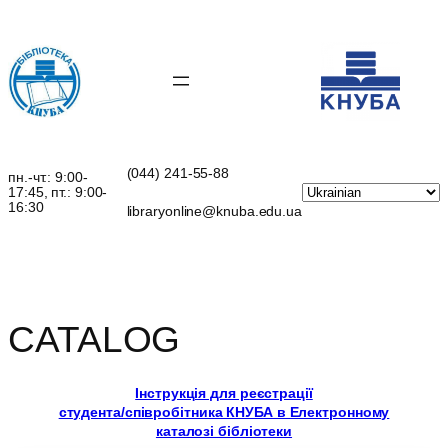
Перейти
до
вмісту
(044) 241-55-88
пн.-чт.: 9:00-
17:45, пт.: 9:00-
16:30
libraryonline@knuba.edu.ua
CATALOG
Інструкція для реєстрації
студента/співробітника КНУБА в Електронному
каталозі бібліотеки