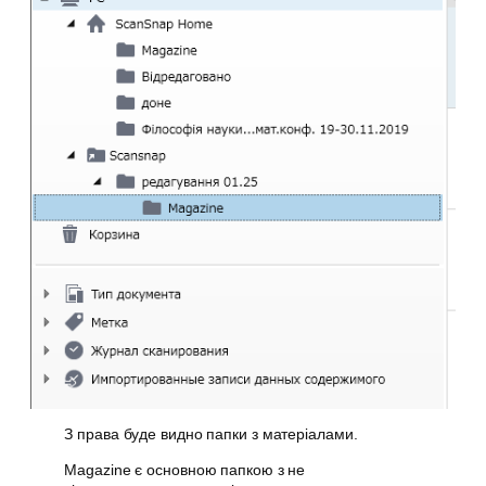
З права буде видно папки з матеріалами.
Magazine є основною папкою з не