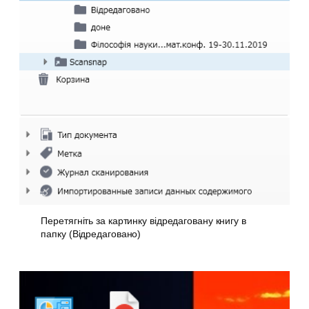
Перетягніть за картинку відредаговану книгу в
папку (Відредаговано)