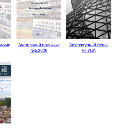
ажчик
Анотований покажчик
Архітектурний вісник
№5 2026
КНУБА