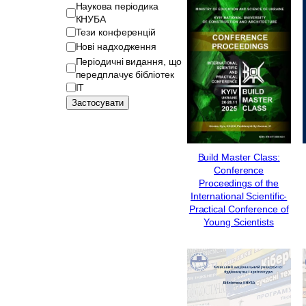
е
Наукова періодика
г
КНУБА
о
Тези конференцій
р
Нові надходження
і
Періодичні видання, що
я
передплачує бібліотек
ІТ
Застосувати
Build Master Class:
Сonference
Proceedings of the
International Scientific-
Practical Conference of
Young Scientists