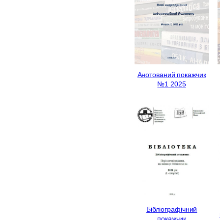
Анотований покажчик
№1 2025
Бібліографічний
покажчик