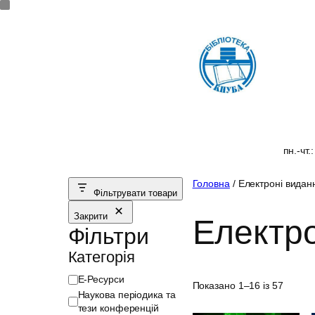
Перейти
до
вмісту
пн.-чт.
Головна
/ Електроні видан
Фільтрувати товари
Закрити
Електро
Фільтри
Категорія
К
Е-Ресурси
Показано 1–16 із 57
а
Наукова періодика та
т
тези конференцій