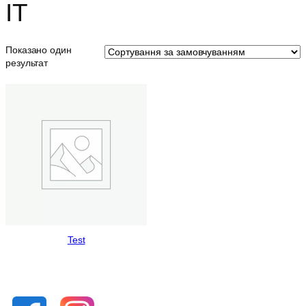
ІТ
о
р
і
я
Показано один
результат
Test