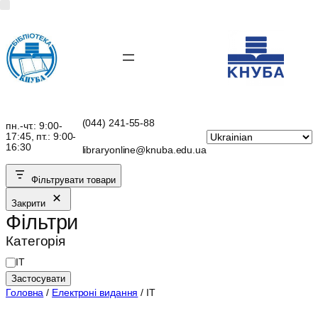
Перейти
до
вмісту
(044) 241-55-88
пн.-чт.: 9:00-
17:45, пт.: 9:00-
16:30
libraryonline@knuba.edu.ua
Фільтрувати товари
Закрити
Фільтри
Категорія
К
ІТ
а
Застосувати
т
Головна
/
Електроні видання
/ ІТ
е
г