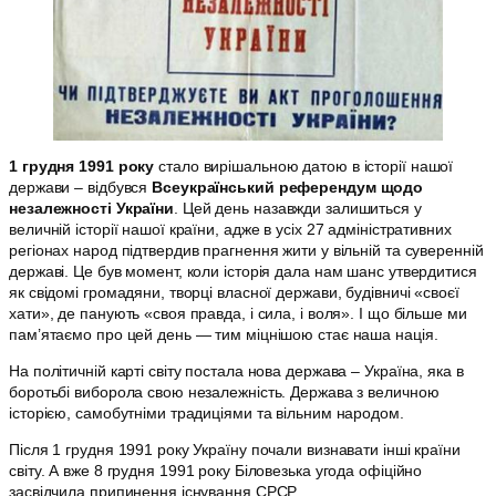
1 грудня 1991 року
стало вирішальною датою в історії нашої
держави – відбувся
Всеукраїнський референдум щодо
незалежності України
. Цей день назавжди залишиться у
величній історії нашої країни, адже в усіх 27 адміністративних
регіонах народ підтвердив прагнення жити у вільній та суверенній
державі. Це був момент, коли історія дала нам шанс утвердитися
як свідомі громадяни, творці власної держави, будівничі «своєї
хати», де панують «своя правда, і сила, і воля». І що більше ми
пам’ятаємо про цей день — тим міцнішою стає наша нація.
На політичній карті світу постала нова держава – Україна, яка в
боротьбі виборола свою незалежність. Держава з величною
історією, самобутніми традиціями та вільним народом.
Після 1 грудня 1991 року Україну почали визнавати інші країни
світу. А вже 8 грудня 1991 року Біловезька угода офіційно
засвідчила припинення існування СРСР.