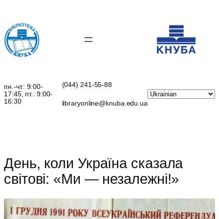
Перейти
до
вмісту
(044) 241-55-88
пн.-чт.: 9:00-
17:45, пт.: 9:00-
16:30
libraryonline@knuba.edu.ua
День, коли Україна сказала
світові: «Ми — незалежні!»