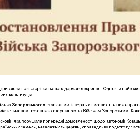
ідкриваючи нові сторінки нашого державотворення. Однією з найважл
ьких конституцій.
ійська Запорозького»
став одним із перших писаних політико-правови
між гетьманом, козацькою старшиною та Військом Запорозьким. Конст
осковії, яка порушила попередні домовленості щодо автономії Козац
раїнських земель, незалежність церкви, справедливу податкову систем