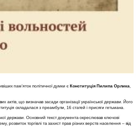
ивіших пам’яток політичної думки є
Конституція Пилипа Орлика
,
х актів, що визначав засади організації української держави. Його
итуція складалася з преамбули, 16 статей і присяги гетьмана.
ької держави. Основний текст документа окреслював ключові
у, розвиток торгівлі та захист прав різних верств населення – від