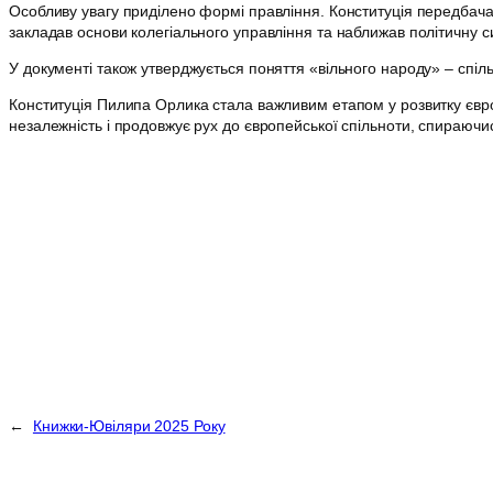
Особливу увагу приділено формі правління. Конституція передбачал
закладав основи колегіального управління та наближав політичну с
У документі також утверджується поняття «вільного народу» – спіль
Конституція Пилипа Орлика стала важливим етапом у розвитку європ
незалежність і продовжує рух до європейської спільноти, спираючис
←
Книжки-Ювіляри 2025 Року