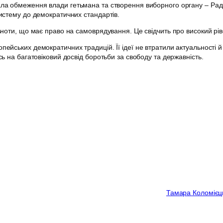
а обмеження влади гетьмана та створення виборного органу – Ради, 
истему до демократичних стандартів.
ноти, що має право на самоврядування. Це свідчить про високий ріве
ейських демократичних традицій. Її ідеї не втратили актуальності й
ь на багатовіковий досвід боротьби за свободу та державність.
Тамара Коломієц