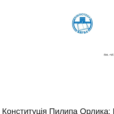
Перейти
до
вмісту
пн.-чт
Конституція Пилипа Орлика: 