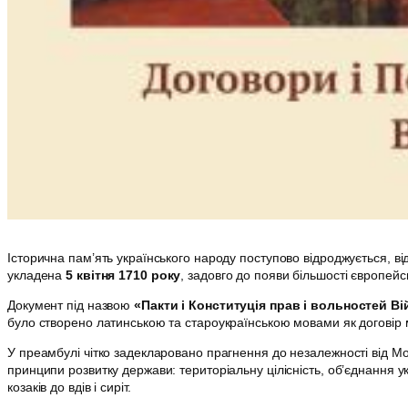
Історична пам’ять українського народу поступово відроджується, в
укладена
5 квітня 1710 року
, задовго до появи більшості європейс
Документ під назвою
«Пакти і Конституція прав і вольностей В
було створено латинською та староукраїнською мовами як договір 
У преамбулі чітко задекларовано прагнення до незалежності від М
принципи розвитку держави: територіальну цілісність, об’єднання ук
козаків до вдів і сиріт.