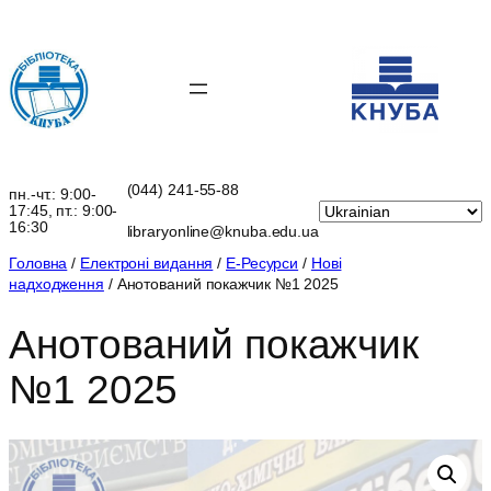
Перейти
до
вмісту
(044) 241-55-88
пн.-чт.: 9:00-
17:45, пт.: 9:00-
16:30
libraryonline@knuba.edu.ua
Головна
/
Електроні видання
/
Е-Ресурси
/
Нові
надходження
/ Анотований покажчик №1 2025
Анотований покажчик
№1 2025