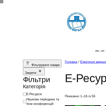
Перейти
до
вмісту
пн.-чт.
Головна
/
Електроні видан
Фільтрувати товари
Закрити
Е-Ресу
Фільтри
Категорія
К
Е-Ресурси
Показано 1–16 із 56
а
Наукова періодика та
т
тези конференцій