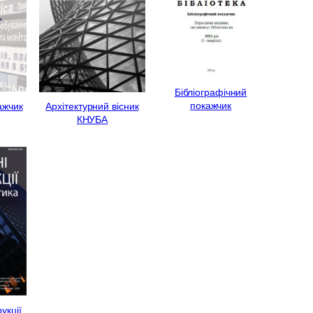
Бібліографічний
покажчик
ажчик
Архітектурний вісник
КНУБА
укції.