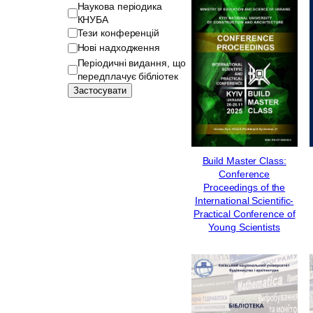
е
Наукова періодика
г
КНУБА
о
Тези конференцій
р
Нові надходження
і
Періодичні видання, що
я
передплачує бібліотек
Застосувати
Build Master Class:
Сonference
Proceedings of the
International Scientific-
Practical Conference of
Young Scientists