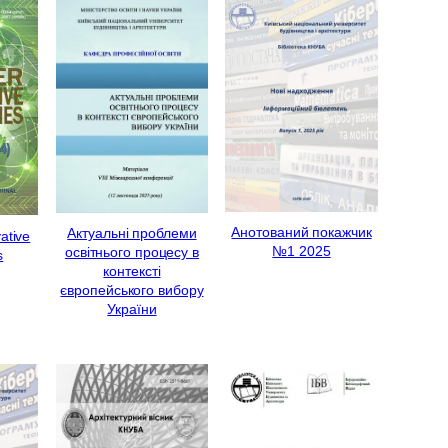
Анотований покажчик
Актуальні проблеми
ative
№1 2025
освітнього процесу в
s
контексті
європейського вибору
України