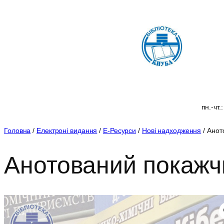
Перейти
до
вмісту
пн.-чт.
Головна
/
Електроні видання
/
Е-Ресурси
/
Нові надходження
/ Анот
Анотований покажч