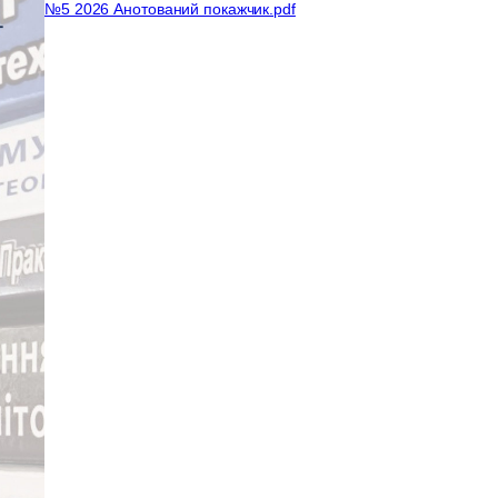
№5 2026 Анотований покажчик.pdf