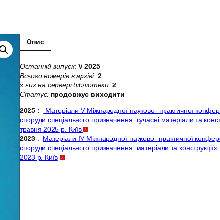
Опис
Останній випуск
:
V 2025
Всього номерів в архіві
:
2
з них на сервері бібліотеки:
2
Статус:
продовжує виходити
2025 :
Матеріали V Міжнародної науково- практичної конферен
споруди спеціального призначення: сучасні матеріали та конст
травня 2025 р. Київ
2023
:
Матеріали IV Міжнародної науково- практичної конфере
споруди спеціального призначення: матеріали та конструкції» 
2023 р. Київ