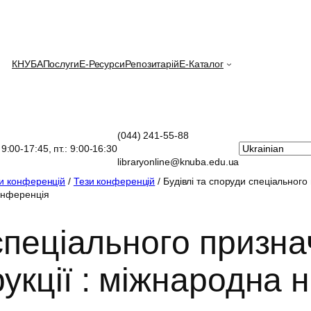
КНУБА
Послуги
E-Ресурси
Репозитарій
Е-Каталог
(044) 241-55-88
: 9:00-17:45, пт.: 9:00-16:30
libraryonline@knuba.edu.ua
зи конференцій
/
Тези конференцій
/ Будівлі та споруди спеціального
конференція
спеціального призна
рукції : міжнародна 