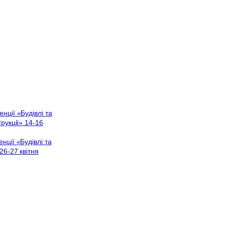
ції «Будівлі та
рукції» 14-16
нції «Будівлі та
26-27 квітня