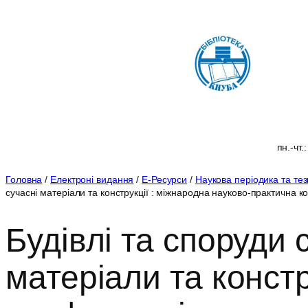
Перейти
до
вмісту
пн.-чт.
Головна
/
Електроні видання
/
Е-Ресурси
/
Наукова періодика та те
сучасні матеріали та конструкції : міжнародна науково-практична 
Будівлі та споруди 
матеріали та конст