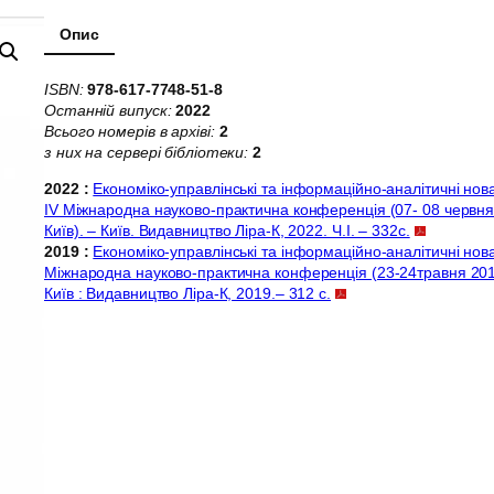
Опис
ISBN:
978-617-7748-51-8
Останній випуск:
2022
Всього номерів в архіві:
2
з них на сервері бібліотеки:
2
2022 :
Економіко-управлінські та інформаційно-аналітичні новац
IV Міжнародна науково-практична конференція (07- 08 червня 
Київ). – Київ. Видавництво Ліра-К, 2022. Ч.І. – 332с.
2019 :
Економіко-управлінські та інформаційно-аналітичні новац
Міжнародна науково-практична конференція (23-24травня 2019 
Київ : Видавництво Ліра-К, 2019.– 312 с.