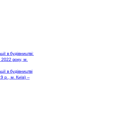
ії в будівництві:
2022 року, м.
ії в будівництві
р., м. Київ) –