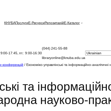
КНУБА
Послуги
E-Ресурси
Репозитарій
Е-Каталог
(044) 241-55-88
: 9:00-17:45, пт.: 9:00-16:30
libraryonline@knuba.edu.ua
зи конференцій
/ Економіко-управлінські та інформаційно-аналітичні н
ькі та інформаційно
народна науково-пр