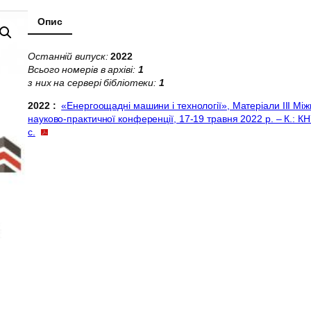
Опис
Останній випуск:
2022
Всього номерів в архіві:
1
з них на сервері бібліотеки:
1
2022 :
«Енергоощадні машини і технології», Матеріали III Мі
науково-практичної конференції, 17-19 травня 2022 р. – К.: К
с.