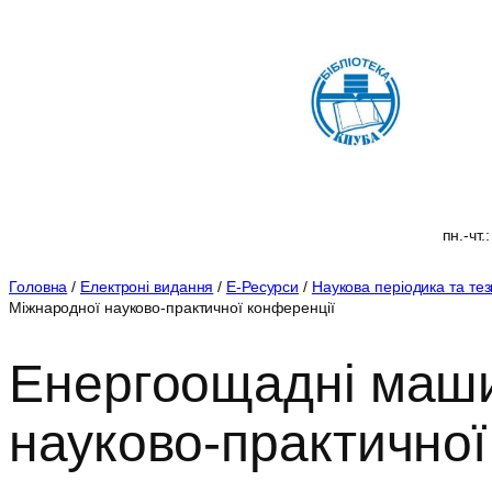
Перейти
до
вмісту
пн.-чт.
Головна
/
Електроні видання
/
Е-Ресурси
/
Наукова періодика та те
Міжнародної науково-практичної конференції
Енергоощадні машин
науково-практичної