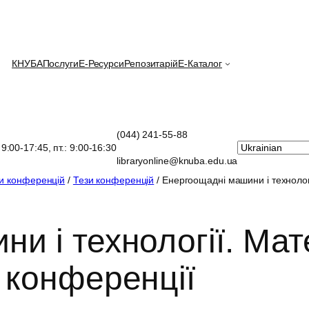
КНУБА
Послуги
E-Ресурси
Репозитарій
Е-Каталог
(044) 241-55-88
: 9:00-17:45, пт.: 9:00-16:30
libraryonline@knuba.edu.ua
зи конференцій
/
Тези конференцій
/ Енергоощадні машини і технолог
и і технології. Ма
 конференції