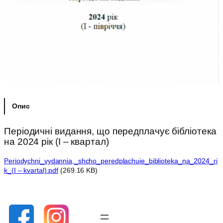
Опис
Періодичні видання, що передплачує бібліотека
на 2024 рік (I – квартал)
Periodychni_vydannia,_shcho_peredplachuie_biblioteka_na_2024_ri
k_(I – kvartal).pdf
(269.16 KB)