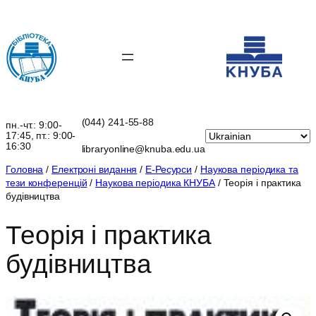
Перейти
до
вмісту
(044) 241-55-88
пн.-чт.: 9:00-
17:45, пт.: 9:00-
16:30
libraryonline@knuba.edu.ua
Головна
/
Електроні видання
/
Е-Ресурси
/
Наукова періодика та
тези конференцій
/
Наукова періодика КНУБА
/ Теорія і практика
будівництва
Теорія і практика
будівництва