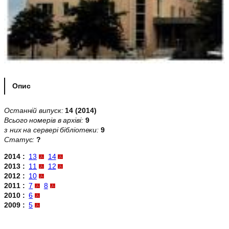
Опис
Останній випуск:
14 (2014)
Всього номерів в архіві:
9
з них на сервері бібліотеки:
9
Статус:
?
2014 :
13
14
2013 :
11
12
2012 :
10
2011 :
7
8
2010 :
6
2009 :
5