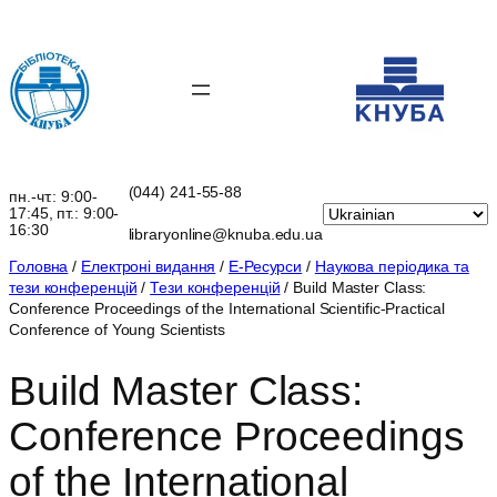
Перейти
до
вмісту
(044) 241-55-88
пн.-чт.: 9:00-
17:45, пт.: 9:00-
16:30
libraryonline@knuba.edu.ua
Головна
/
Електроні видання
/
Е-Ресурси
/
Наукова періодика та
тези конференцій
/
Тези конференцій
/ Build Master Class:
Сonference Proceedings of the International Scientific-Practical
Conference of Young Scientists
Build Master Class:
Сonference Proceedings
of the International