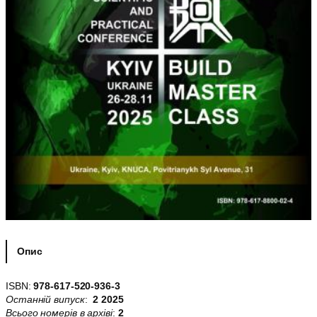
Опис
ISBN:
978-617-520-936-3
Останній випуск
:
2 2025
Всього номерів в архіві
:
2