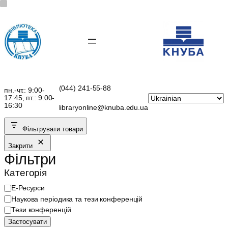
Перейти
до
вмісту
(044) 241-55-88
пн.-чт.: 9:00-
17:45, пт.: 9:00-
16:30
libraryonline@knuba.edu.ua
Фільтрувати товари
Закрити
Фільтри
Категорія
К
Е-Ресурси
а
Наукова періодика та тези конференцій
т
Тези конференцій
е
Застосувати
г