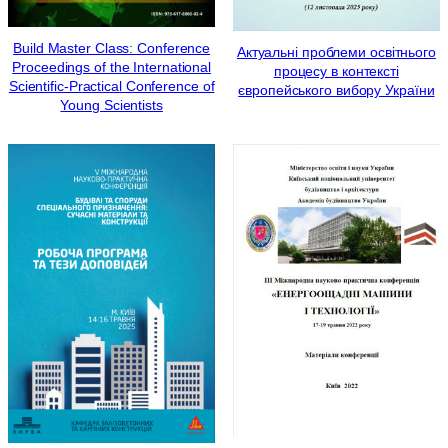
Build Master Class: Сonference
Актуальні проблеми освітнього
Proceedings of the International
процесу в контексті
Scientific-Practical Conference of
європейського вибору України
Young Scientists