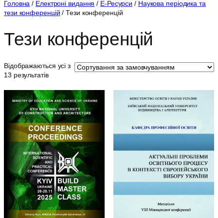
Головна
/
Електроні видання
/
Е-Ресурси
/
Наукова періодика та
о
тези конференцій
/ Тези конференцій
р
і
Тези конференцій
я
Відображаються усі з
13 результатів