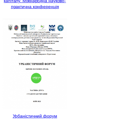
капіталу. Міжнародна науково-
практична конференція
Урбаністичний форум