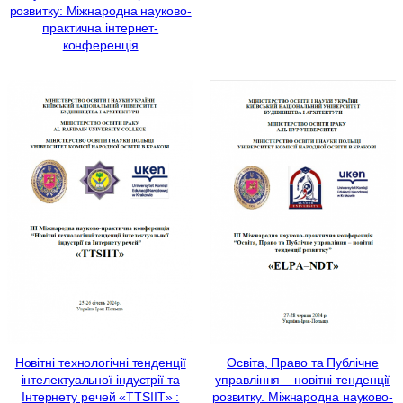
розвитку: Міжнародна науково-
практична інтернет-
конференція
Новітні технологічні тенденції
Освіта, Право та Публічне
інтелектуальної індустрії та
управління – новітні тенденції
Інтернету речей «TTSIIT» :
розвитку. Міжнародна науково-