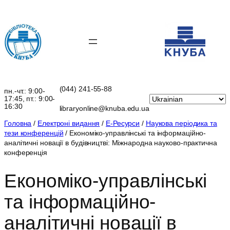
Перейти
до
вмісту
(044) 241-55-88
пн.-чт.: 9:00-
17:45, пт.: 9:00-
16:30
libraryonline@knuba.edu.ua
Головна
/
Електроні видання
/
Е-Ресурси
/
Наукова періодика та
тези конференцій
/ Економіко-управлінські та інформаційно-
аналітичні новації в будівництві: Міжнародна науково-практична
конференція
Економіко-управлінські
та інформаційно-
аналітичні новації в