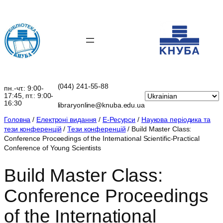
Перейти
до
вмісту
(044) 241-55-88
пн.-чт.: 9:00-
17:45, пт.: 9:00-
16:30
libraryonline@knuba.edu.ua
Головна
/
Електроні видання
/
Е-Ресурси
/
Наукова періодика та
тези конференцій
/
Тези конференцій
/ Build Master Class:
Сonference Proceedings of the International Scientific-Practical
Conference of Young Scientists
Build Master Class:
Сonference Proceedings
of the International