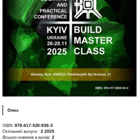
Опис
ISBN:
978-617-520-936-3
Останній випуск
:
2 2025
Всього номерів в архіві
:
2