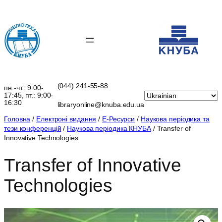
Перейти
до
вмісту
(044) 241-55-88
пн.-чт.: 9:00-
17:45, пт.: 9:00-
16:30
libraryonline@knuba.edu.ua
Головна
/
Електроні видання
/
Е-Ресурси
/
Наукова періодика та
тези конференцій
/
Наукова періодика КНУБА
/ Transfer of
Innovative Technologies
Transfer of Innovative
Technologies