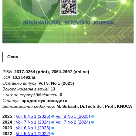
Опис
ISSN:
2617-0264 (print); 2664-2697 (online)
DOI:
10.31493/tit
Останній випуск
:
Vol 9, No 1 (2025)
Всього номерів в архіві
:
13
з них на сервері бібліотеки:
6
Статус:
продовжує виходити
Відповідальний редактор:
М. Sukach, Dr.Tech.Sc., Prof., KNUCA
2025 :
Vol. 8 No 1 (2025)
Vol. 9 No 1 (2025)
2024 :
Vol. 7 No 1 (2024)
Vol. 7 No 2 (2024)
2023 :
Vol. 6 No 1 (2023)
2022 :
Vol. 5 No 1 (2022)