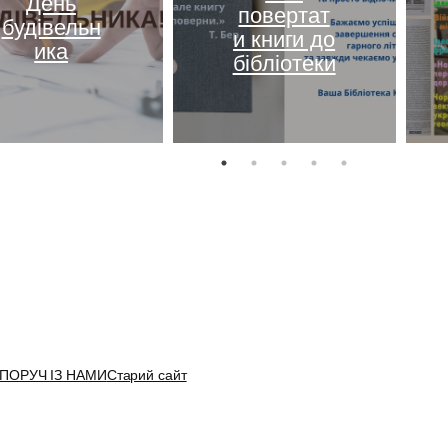
День
повертат
будівельн
и книги до
ика
бібліотеки
 ПОРУЧ ІЗ НАМИ
Старий сайт