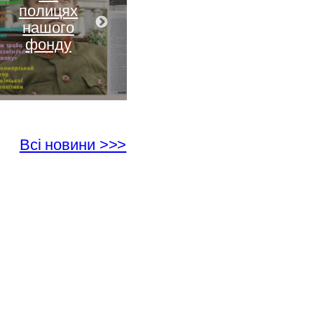
Мій
полицях
Незламни
нашого
й Київ
фонду
Всі новини >>>