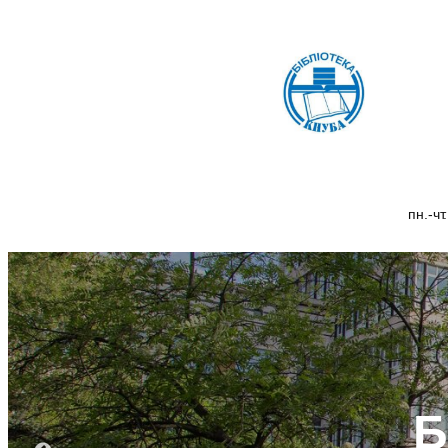
пн.-чт
Б