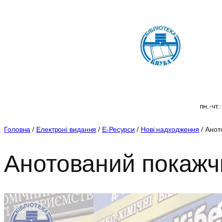
Перейти
до
вмісту
пн.-чт.
Головна
/
Електроні видання
/
Е-Ресурси
/
Нові надходження
/ Анот
Анотований покажч