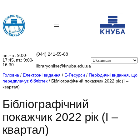
Перейти
до
вмісту
(044) 241-55-88
пн.-чт.: 9:00-
17:45, пт.: 9:00-
16:30
libraryonline@knuba.edu.ua
Головна
/
Електроні видання
/
Е-Ресурси
/
Періодичні видання, що
передплачує бібліотек
/ Бібліографічний покажчик 2022 рік (I –
квартал)
Бібліографічний
покажчик 2022 рік (I –
квартал)