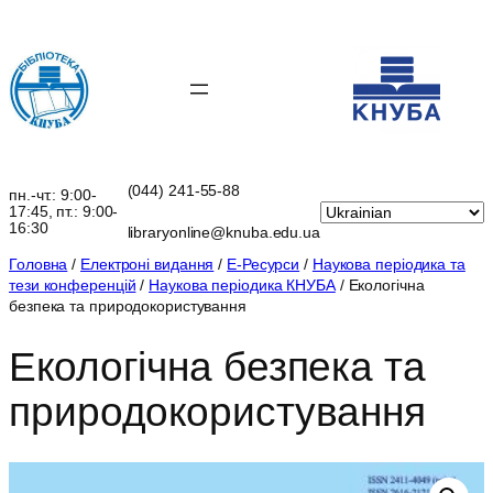
Перейти
до
вмісту
(044) 241-55-88
пн.-чт.: 9:00-
17:45, пт.: 9:00-
16:30
libraryonline@knuba.edu.ua
Головна
/
Електроні видання
/
Е-Ресурси
/
Наукова періодика та
тези конференцій
/
Наукова періодика КНУБА
/ Екологічна
безпека та природокористування
Екологічна безпека та
природокористування