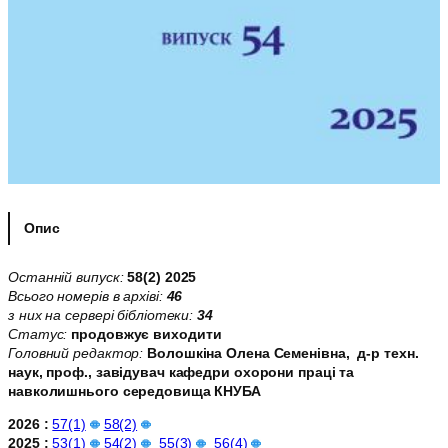
Опис
Останній випуск:
58(2) 2025
Всього номерів в архіві:
46
з них на сервері бібліотеки:
34
Статус:
продовжує виходити
Головний редактор:
Волошкіна Олена Семенівна, д-р техн.
наук, проф., завідувач кафедри охорони праці та
навколишнього середовища КНУБА
2026 :
57(1)
58(2)
2025 :
53(1)
54(2)
55(3)
56(4)