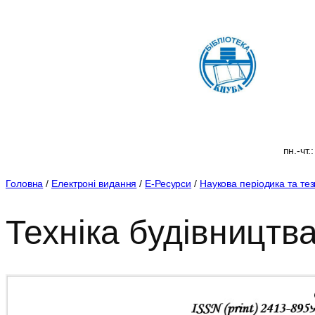
Перейти
до
вмісту
пн.-чт.
Головна
/
Електроні видання
/
Е-Ресурси
/
Наукова періодика та те
Техніка будівництв