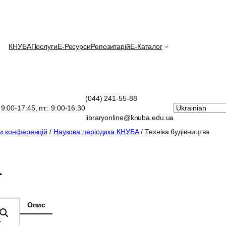
КНУБА
Послуги
E-Ресурси
Репозитарій
Е-Каталог
(044) 241-55-88
: 9:00-17:45, пт.: 9:00-16:30
libraryonline@knuba.edu.ua
зи конференцій
/
Наукова періодика КНУБА
/ Техніка будівництва
а
Опис