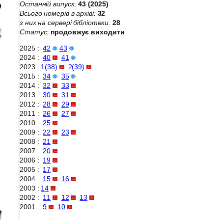
Останній випуск:
43 (2025)
Всього номерів в архіві:
32
з них на сервері бібліотеки:
28
Статус:
продовжує виходити
2025 :
42
43
2024 :
40
41
2023 :
1(38)
2(39)
2015 :
34
35
2014 :
32
33
2013 :
30
31
2012 :
28
29
2011 :
26
27
2010 :
25
2009 :
22
23
2008 :
21
2007 :
20
2006 :
19
2005 :
17
2004 :
15
16
2003 :
14
2002 :
11
12
13
2001 :
9
10