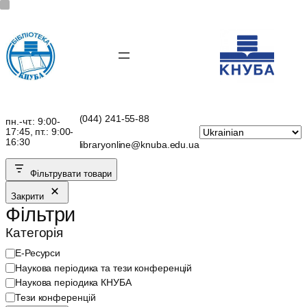
Перейти
до
вмісту
(044) 241-55-88
пн.-чт.: 9:00-
17:45, пт.: 9:00-
16:30
libraryonline@knuba.edu.ua
Фільтрувати товари
Закрити
Фільтри
Категорія
К
Е-Ресурси
а
Наукова періодика та тези конференцій
т
Наукова періодика КНУБА
е
Тези конференцій
г