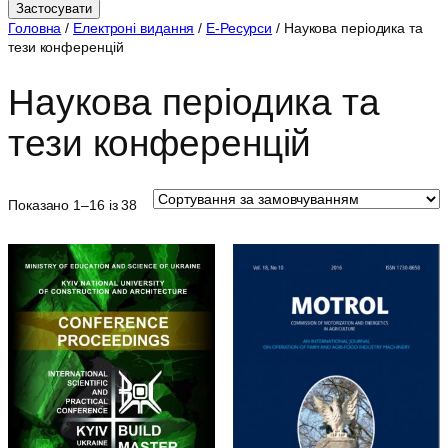
Застосувати
о
Головна
/
Електроні видання
/
Е-Ресурси
/ Наукова періодика та
р
тези конференцій
і
я
Наукова періодика та
тези конференцій
Показано 1–16 із 38