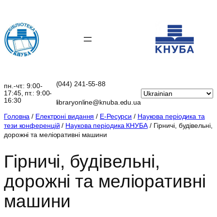
Перейти
до
вмісту
(044) 241-55-88
пн.-чт.: 9:00-
17:45, пт.: 9:00-
16:30
libraryonline@knuba.edu.ua
Головна
/
Електроні видання
/
Е-Ресурси
/
Наукова періодика та
тези конференцій
/
Наукова періодика КНУБА
/ Гірничі, будівельні,
дорожні та меліоративні машини
Гірничі, будівельні,
дорожні та меліоративні
машини