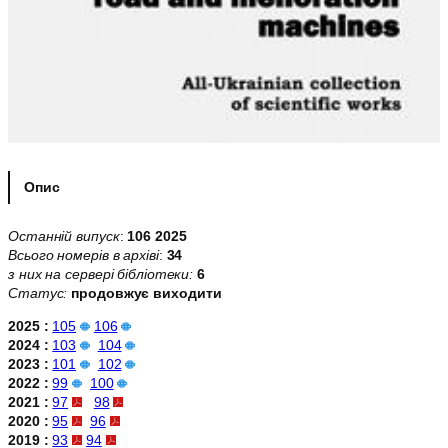
Опис
Останній випуск
:
106 2025
Всього номерів в архіві
:
34
з них на сервері бібліотеки:
6
Статус:
продовжує виходити
2025 :
105
106
2024 :
103
104
2023 :
101
102
2022 :
99
100
2021 :
97
98
2020 :
95
96
2019 :
93
94