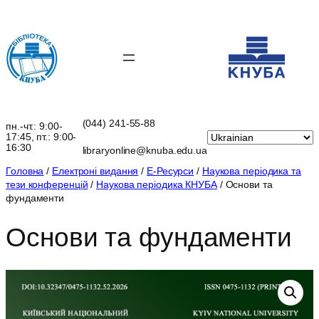
Перейти
до
вмісту
(044) 241-55-88
пн.-чт.: 9:00-
17:45, пт.: 9:00-
16:30
libraryonline@knuba.edu.ua
Головна
/
Електроні видання
/
Е-Ресурси
/
Наукова періодика та
тези конференцій
/
Наукова періодика КНУБА
/ Основи та
фундаменти
Основи та фундаменти