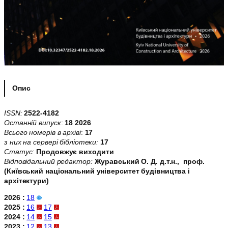
Опис
ISSN:
2522-4182
Останній випуск
:
18 2026
Всього номерів в архіві
:
17
з них на сервері бібліотеки:
17
Статус:
Продовжує виходити
Відповідальний редактор:
Журавський О. Д. д.т.н., проф.
(Київський національний університет будівництва і
архітектури)
2026 :
18
2025 :
16
17
2024 :
14
15
2023 :
12
13