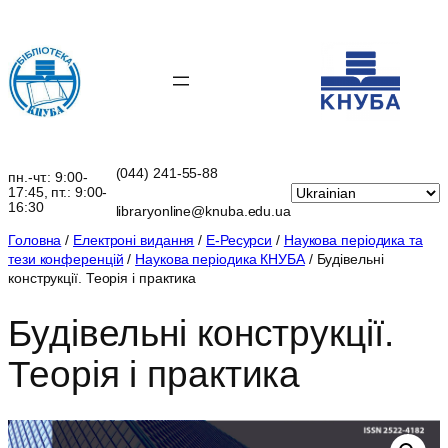
Перейти
до
вмісту
(044) 241-55-88
пн.-чт.: 9:00-
17:45, пт.: 9:00-
16:30
libraryonline@knuba.edu.ua
Головна
/
Електроні видання
/
Е-Ресурси
/
Наукова періодика та
тези конференцій
/
Наукова періодика КНУБА
/ Будівельні
конструкції. Теорія і практика
Будівельні конструкції.
Теорія і практика