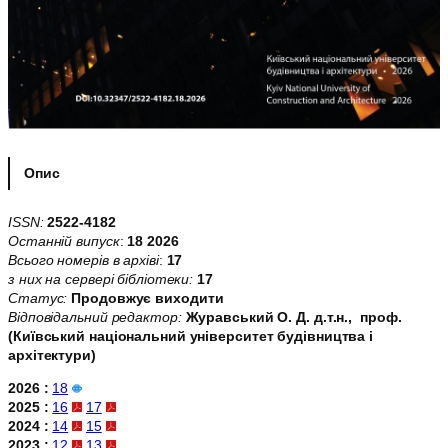
Опис
ISSN:
2522-4182
Останній випуск
:
18 2026
Всього номерів в архіві
:
17
з них на сервері бібліотеки:
17
Статус:
Продовжує виходити
Відповідальний редактор:
Журавський О. Д. д.т.н., проф.
(Київський національний університет будівництва і
архітектури)
2026 :
18
2025 :
16
17
2024 :
14
15
2023 :
12
13