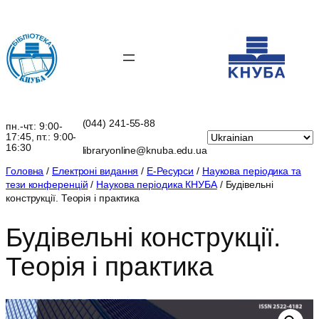
Перейти
до
вмісту
(044) 241-55-88
пн.-чт.: 9:00-
17:45, пт.: 9:00-
16:30
libraryonline@knuba.edu.ua
Головна
/
Електроні видання
/
Е-Ресурси
/
Наукова періодика та
тези конференцій
/
Наукова періодика КНУБА
/ Будівельні
конструкції. Теорія і практика
Будівельні конструкції.
Теорія і практика